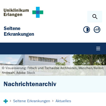
Zum Hauptinhalt springen
Skip to page footer
Seltene
Erkrankungen
© Visualisierung: Fritsch und Tschaidse Architekten, München/Kolibri:
AndreaH, Adobe Stock
Nachrichtenarchiv
Sie sind hier:
Seltene Erkrankungen
Aktuelles