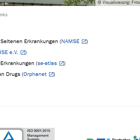
© Visualisierung: Fri
inks
 Seltenen Erkrankungen (
NAMSE
)
SE e.V.
)
 Erkrankungen (
se-atlas
)
an Drugs (
Orphanet
)