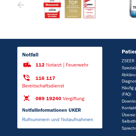
Patie
Notfall
ZSEER 
112
Notarzt | Feuerwehr
Spezial
Abkläru
116 117
Diagno
Bereitschaftsdienst
Häufig 
(FAQ)
089 19240
Vergiftung
Downlo
Kontak
Notfallinformationen UKER
Übersic
Rufnummern und Notaufnahmen
Selbsth
Sprech