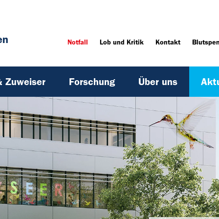
en
Notfall
Lob und Kritik
Kontakt
Blutspe
& Zuweiser
Forschung
Über uns
Akt