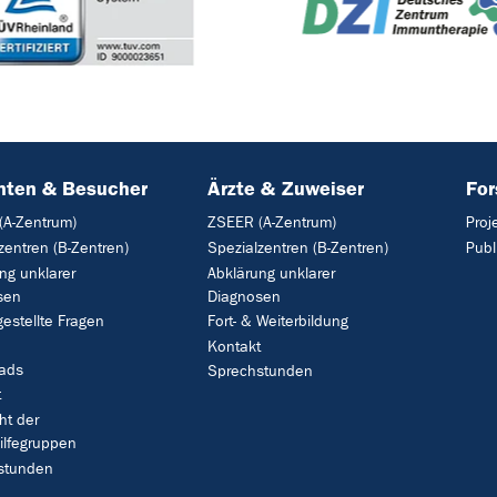
nten & Besucher
Ärzte & Zuweiser
Fo
(A-Zentrum)
ZSEER (A-Zentrum)
Proj
zentren (B-Zentren)
Spezialzentren (B-Zentren)
Publ
ng unklarer
Abklärung unklarer
sen
Diagnosen
gestellte Fragen
Fort- & Weiterbildung
Kontakt
ads
Sprechstunden
t
ht der
ilfegruppen
stunden