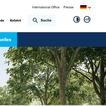
International Office
Presse
Suche
nde
Anfahrt
uelles